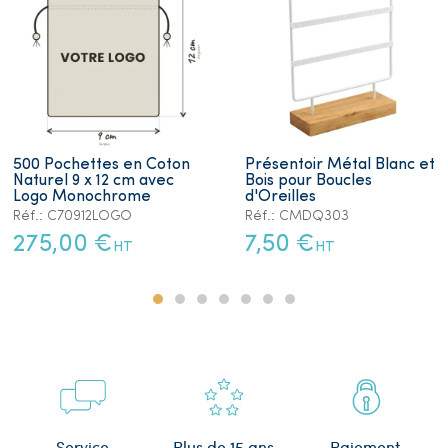
500 Pochettes en Coton
Présentoir Métal Blanc et
Naturel 9 x 12 cm avec
Bois pour Boucles
Logo Monochrome
d'Oreilles
Réf.: C70912LOGO
Réf.: CMDQ303
275,00 €
7,50 €
HT
HT
Plus de 15 ans
Service
Paiement