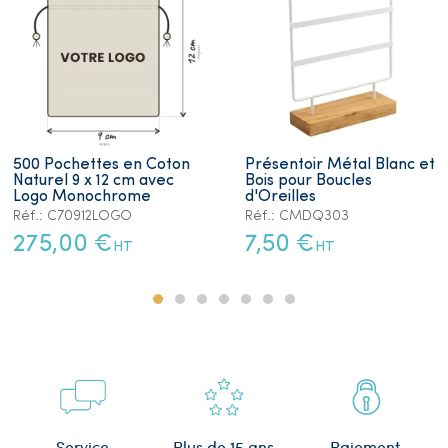
500 Pochettes en Coton
Présentoir Métal Blanc et
Naturel 9 x 12 cm avec
Bois pour Boucles
Logo Monochrome
d'Oreilles
Réf.: C70912LOGO
Réf.: CMDQ303
275,00 €
7,50 €
HT
HT
Plus de 15 ans
Service
Paiement