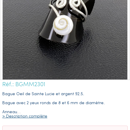
Réf.: BGMM2301
Bague Oeil de Sainte Lucie et argent 92.5.
Bague avec 2 yeux ronds de 8 et 6 mm de diamètre.
Anneau
…
> Description complète