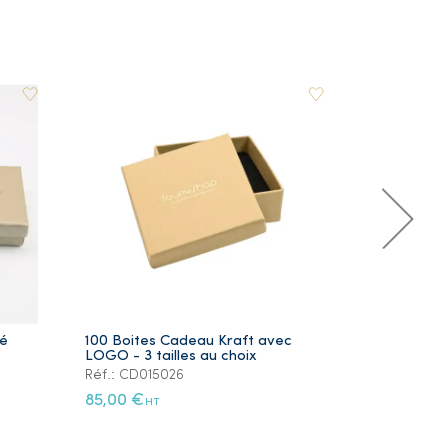
ré
100 Boites Cadeau Kraft avec
Lot de 5 Ye
LOGO - 3 tailles au choix
Plaqué Or
Réf.: CD015026
Réf.: PS105
85,00 €
12,00 €
HT
HT