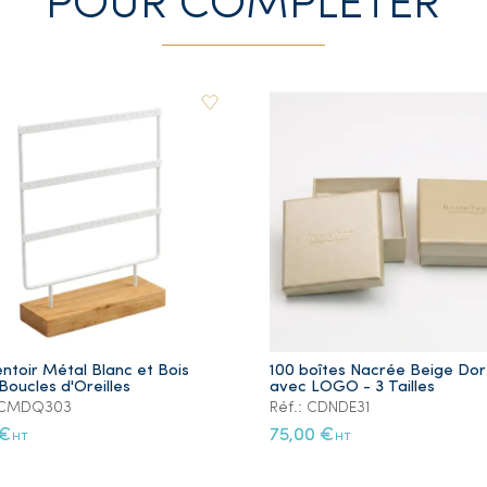
POUR COMPLETER
ntoir Métal Blanc et Bois
100 boîtes Nacrée Beige Do
Boucles d'Oreilles
avec LOGO - 3 Tailles
: CMDQ303
Réf.: CDNDE31
 €
75,00 €
HT
HT