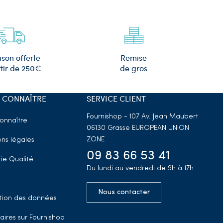
Remise
ison offerte
de gros
tir de 250€
 CONNAÎTRE
SERVICE CLIENT
Fournishop - 107 Av. Jean Maubert
onnaître
06130 Grasse
EUROPEAN UNION
ZONE
ns légales
09 83 66 53 41
ie Qualité
Du lundi au vendredi de 9h à 17h
Nous contacter
tion des données
aires sur Fournishop