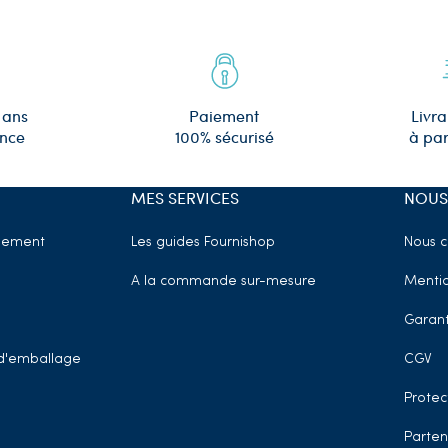
 ans
Paiement
Livra
ence
100% sécurisé
à par
MES SERVICES
NOUS
sement
Les guides Fournishop
Nous c
A la commande sur-mesure
Mentio
Garant
t d'emballage
CGV
Protec
Parten