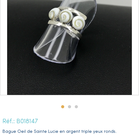
Réf.: B018147
Bague Oeil de Sainte Lucie en argent triple yeux ronds.