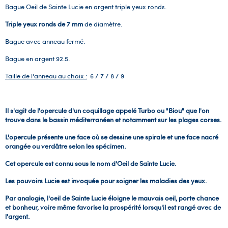
Bague Oeil de Sainte Lucie en argent triple yeux ronds.
Triple yeux ronds
de 7 mm
de diamètre.
Bague avec anneau fermé.
Bague en argent 92.5.
Taille de l'anneau au choix :
6 / 7 / 8 / 9
Il s'agit de l'opercule d'un coquillage appelé Turbo ou "Biou" que l'on
trouve dans le bassin méditerranéen et notamment sur les plages corses.
L'opercule présente une face où se dessine une spirale et une face nacré
orangée ou verdâtre selon les spécimen.
Cet opercule est connu sous le nom d'Oeil de Sainte Lucie.
Les pouvoirs Lucie est invoquée pour soigner les maladies des yeux.
Par analogie, l'oeil de Sainte Lucie éloigne le mauvais oeil, porte chance
et bonheur, voire même favorise la prospérité lorsqu'il est rangé avec de
l'argent.