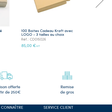
ré
100 Boites Cadeau Kraft avec
Lot de 5 Ye
LOGO - 3 tailles au choix
Plaqué Or
Réf.: CD015026
Réf.: PS105
85,00 €
12,00 €
HT
HT
Remise
ison offerte
de gros
tir de 250€
 CONNAÎTRE
SERVICE CLIENT