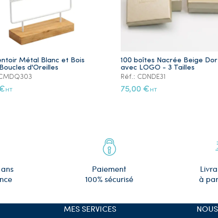
ntoir Métal Blanc et Bois
100 boîtes Nacrée Beige Do
Boucles d'Oreilles
avec LOGO - 3 Tailles
: CMDQ303
Réf.: CDNDE31
 €
75,00 €
HT
HT
 ans
Paiement
Livra
ence
100% sécurisé
à par
MES SERVICES
NOUS