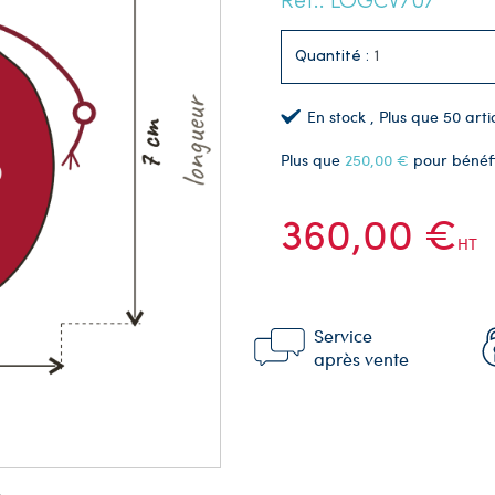
Réf.: LOGCV707
Quantité :
En stock
, Plus que
50
arti
Plus que
250,00 €
pour bénéf
360,00 €
HT
Service
après vente