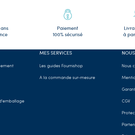
 ans
Paiement
Livra
ence
100% sécurisé
à par
MES SERVICES
NOUS
sement
Les guides Fournishop
Nous c
A la commande sur-mesure
Mentio
Garant
t d'emballage
CGV
Protec
Parten