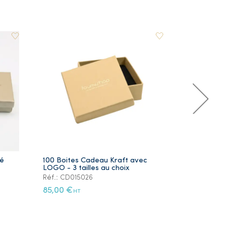
ré
100 Boites Cadeau Kraft avec
Lot de 5 Ye
LOGO - 3 tailles au choix
Plaqué Or
Réf.: CD015026
Réf.: PS105
85,00 €
12,00 €
HT
HT