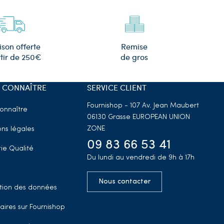
Remise
ison offerte
de gros
tir de 250€
 CONNAÎTRE
SERVICE CLIENT
Fournishop - 107 Av. Jean Maubert
onnaître
06130 Grasse
EUROPEAN UNION
ZONE
ns légales
09 83 66 53 41
ie Qualité
Du lundi au vendredi de 9h à 17h
Nous contacter
tion des données
aires sur Fournishop