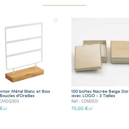
ntoir Métal Blanc et Bois
100 boîtes Nacrée Beige Do
Boucles d'Oreilles
avec LOGO - 3 Tailles
: CMDQ303
Réf.: CDNDE31
 €
75,00 €
HT
HT