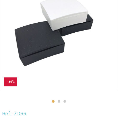
-36%
Réf.: 7D66