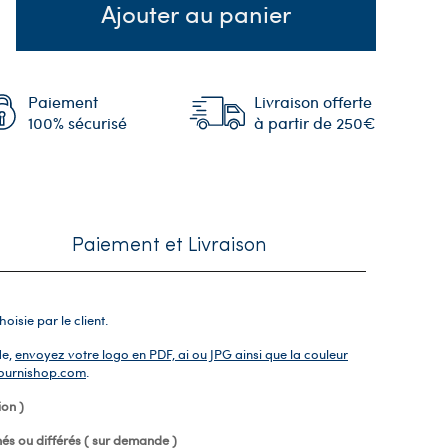
Ajouter au panier
Paiement
Livraison offerte
100% sécurisé
à partir de 250€
Paiement et Livraison
sie par le client.
de,
envoyez votre logo en PDF, ai ou JPG ainsi que la couleur
fournishop.com
.
ion )
és ou différés ( sur demande )