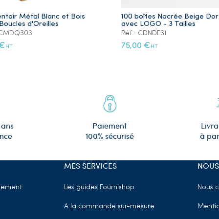
ntoir Métal Blanc et Bois
100 boîtes Nacrée Beige Do
Boucles d'Oreilles
avec LOGO - 3 Tailles
: CMDQ303
Réf.: CDNDE31
 €
75,00 €
HT
HT
 ans
Paiement
Livra
ence
100% sécurisé
à par
MES SERVICES
NOUS
sement
Les guides Fournishop
Nous c
A la commande sur-mesure
Mentio