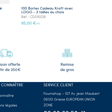
ré
100 Boites Cadeau Kraft avec
Lot de 5 Ye
LOGO - 3 tailles au choix
Plaqué Or
Réf.: CD015026
Réf.: PS105
85,00 €
12,00 €
HT
HT
Remise
ison offerte
de gros
tir de 250€
 CONNAÎTRE
SERVICE CLIENT
Fournishop - 107 Av. Jean Maubert
onnaître
06130 Grasse
EUROPEAN UNION
ZONE
ns légales