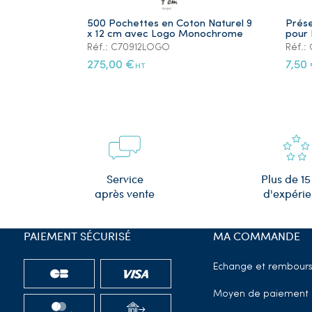
500 Pochettes en Coton Naturel 9
Prése
x 12 cm avec Logo Monochrome
pour 
Réf.: C70912LOGO
Réf.
275,00 €
7,50
HT
Plus de 15
Service
d'expéri
après vente
PAIEMENT SÉCURISÉ
MA COMMANDE
Echange et rembour
Moyen de paiement