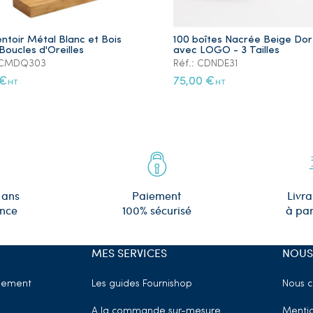
ntoir Métal Blanc et Bois
100 boîtes Nacrée Beige Do
Boucles d'Oreilles
avec LOGO - 3 Tailles
: CMDQ303
Réf.: CDNDE31
 €
75,00 €
HT
HT
 ans
Paiement
Livra
ence
100% sécurisé
à par
MES SERVICES
NOUS
sement
Les guides Fournishop
Nous c
A la commande sur-mesure
Mentio