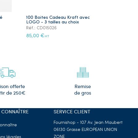
ré
100 Boites Cadeau Kraft avec
Lot de 5 Ye
LOGO - 3 tailles au choix
Plaqué Or
Réf.: CD015026
Réf.: PS105
85,00 €
12,00 €
HT
HT
Remise
ison offerte
de gros
tir de 250€
 CONNAÎTRE
SERVICE CLIENT
Fournishop - 107 Av. Jean Maubert
onnaître
06130 Grasse
EUROPEAN UNION
ZONE
ns légales