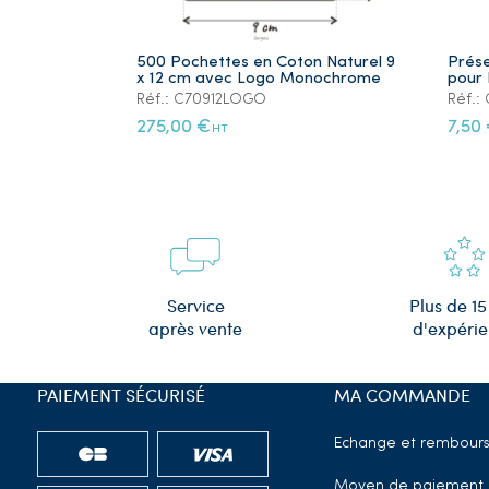
500 Pochettes en Coton Naturel 9
Prése
x 12 cm avec Logo Monochrome
pour 
Réf.: C70912LOGO
Réf.
275,00 €
7,50
HT
Plus de 15
Service
d'expéri
après vente
PAIEMENT SÉCURISÉ
MA COMMANDE
Echange et rembour
Moyen de paiement