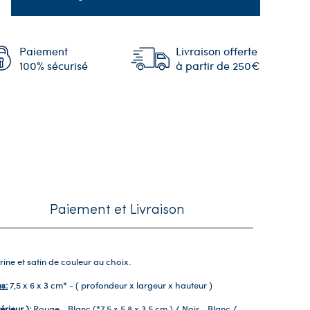
Paiement
Livraison offerte
100% sécurisé
à partir de 250€
Paiement et Livraison
trine et satin de couleur au choix.
s:
7,5 x 6 x 3 cm* - ( profondeur x largeur x hauteur )
érieur ):
Rouge - Blanc (*7,5 x 5,8 x 3,5 cm ) / Noir - Blanc /